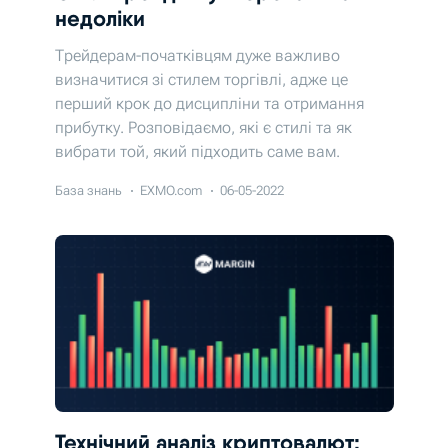
недоліки
Трейдерам-початківцям дуже важливо
визначитися зі стилем торгівлі, адже це
перший крок до дисципліни та отримання
прибутку. Розповідаємо, які є стилі та як
вибрати той, який підходить саме вам.
База знань
EXMO.com
06-05-2022
Технічний аналіз криптовалют: