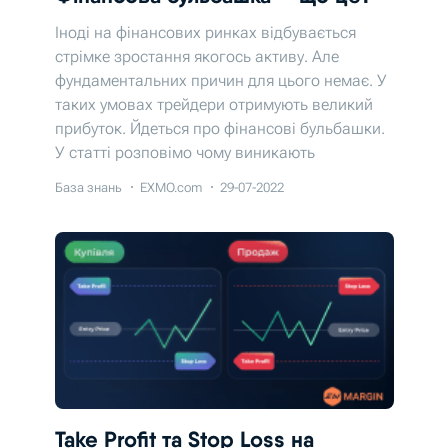
Іноді на фінансових ринках відбувається
стрімке зростання якогось активу. Але
фундаментальних причин для цього немає. У
таких умовах трейдери отримують великий
прибуток. Йдеться про фінансові бульбашки.
У статті розповімо чому виникають
бульбашки та як їх розпізнати.
База знань
EXMO.com
29-07-2022
Take Profit та Stop Loss на