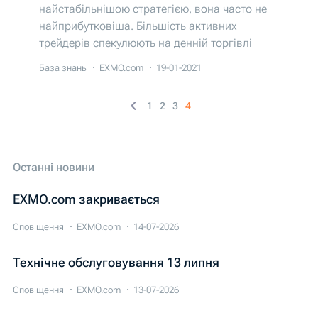
найстабільнішою стратегією, вона часто не
найприбутковіша. Більшість активних
трейдерів спекулюють на денній торгівлі
біткойнами. Що таке денна торгівля? Як
База знань
EXMO.com
19-01-2021
правильно використовувати невеликі
таймфрейми? Як запобігти зливу депозитів за
1
2
3
4
один день і які стратегії денної торгівлі
криптовалютою найбільш актуальні для
внутрішньоденної аналітики?
Останні новини
EXMO.com закривається
Сповіщення
EXMO.com
14-07-2026
Технічне обслуговування 13 липня
Сповіщення
EXMO.com
13-07-2026