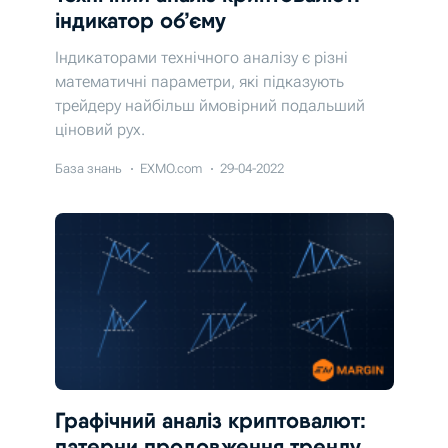
індикатор об’єму
Індикаторами технічного аналізу є різні
математичні параметри, які підказують
трейдеру найбільш ймовірний подальший
ціновий рух.
База знань
EXMO.com
29-04-2022
Графічний аналіз криптовалют:
патерни продовження тренду