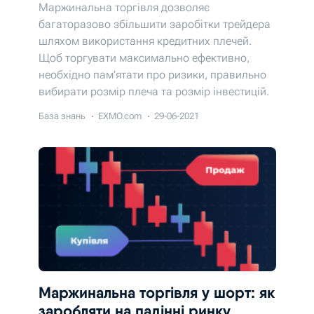
Маржинальна торгівля дозволяє
багаторазово збільшити заробітки трейдера
шляхом використання кредитних плечей.
Щоб торгувати максимально ефективно,
необхідно пам’ятати про ризики, правильно
вибирати розмір плеча та розмір інвестицій.
Розповідаємо, як це зробити.
База знань
EXMO.com
29-06-2021
Маржинальна торгівля у шорт: як
заробляти на падінні ринку