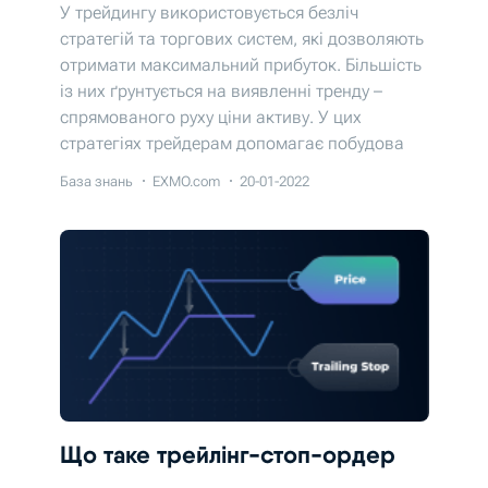
У трейдингу використовується безліч
стратегій та торгових систем, які дозволяють
отримати максимальний прибуток. Більшість
із них ґрунтується на виявленні тренду –
спрямованого руху ціни активу. У цих
стратегіях трейдерам допомагає побудова
трендових ліній.
База знань
EXMO.com
20-01-2022
Що таке трейлінг-стоп-ордер