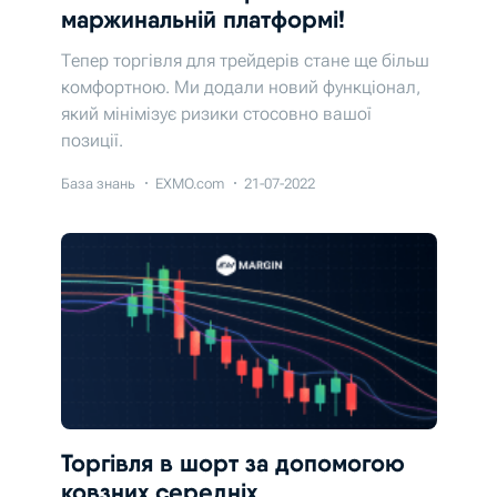
маржинальній платформі!
Тепер торгівля для трейдерів стане ще більш
комфортною. Ми додали новий функціонал,
який мінімізує ризики стосовно вашої
позиції.
База знань
EXMO.com
21-07-2022
Торгівля в шорт за допомогою
ковзних середніх