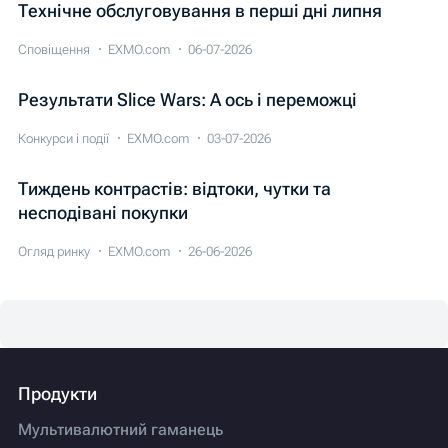
Технічне обслуговування в перші дні липня
Сповіщення
EXMO.com
06-07-2026
Результати Slice Wars: А ось і переможці
Конкурси і події
EXMO.com
03-07-2026
Тиждень контрастів: відтоки, чутки та
несподівані покупки
Огляд ринку
EXMO.com
26-06-2026
Продукти
Мультивалютний гаманець