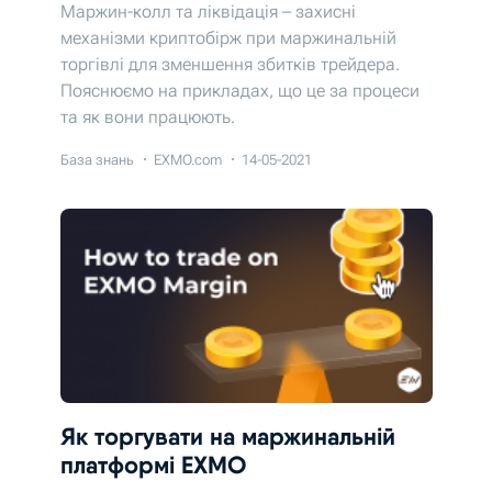
Маржин-колл та ліквідація – захисні
механізми криптобірж при маржинальній
торгівлі для зменшення збитків трейдера.
Пояснюємо на прикладах, що це за процеси
та як вони працюють.
База знань
EXMO.com
14-05-2021
Як торгувати на маржинальній
платформі EXMO