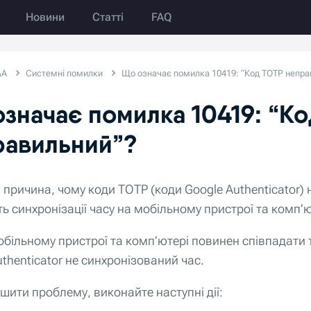
Новини
Статті
FAQ
&A
Системні помилки
Що означає помилка 10419: “Код TOTP непра
значає помилка 10419: “К
равильний”?
причина, чому коди TOTP (коди Google Authenticator)
ть синхронізації часу на мобільному пристрої та комп’ю
обільному пристрої та комп’ютері повинен співпадати 
thenticator не синхронізований час.
шити проблему, виконайте наступні дії: