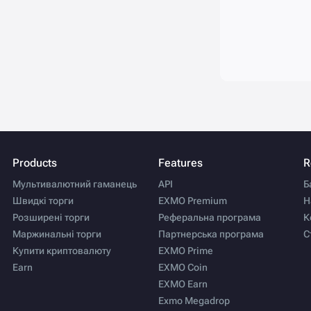
Products
Features
R
Мультивалютний гаманець
API
Б
Швидкі торги
EXMO Premium
Н
Розширені торги
Реферальна програма
К
Маржинальні торги
Партнерська програма
С
Купити криптовалюту
EXMO Prime
Earn
EXMO Coin
EXMO Earn
Exmo Megadrop