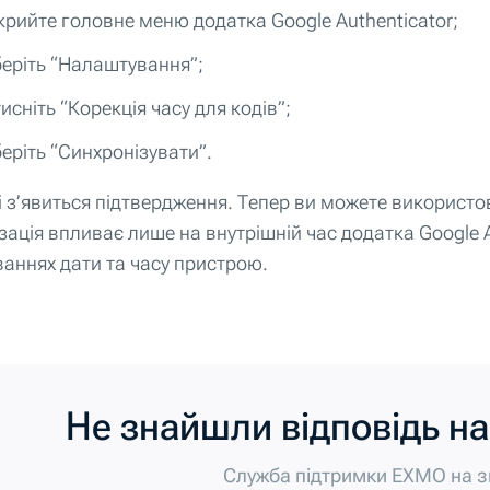
крийте головне меню додатка Google Authenticator;
еріть “Налаштування”;
исніть “Корекція часу для кодів”;
еріть “Синхронізувати”.
і з’явиться підтвердження. Тепер ви можете використов
ація впливає лише на внутрішній час додатка Google Au
аннях дати та часу пристрою.
Не знайшли відповідь на
Служба підтримки EXMO на зв