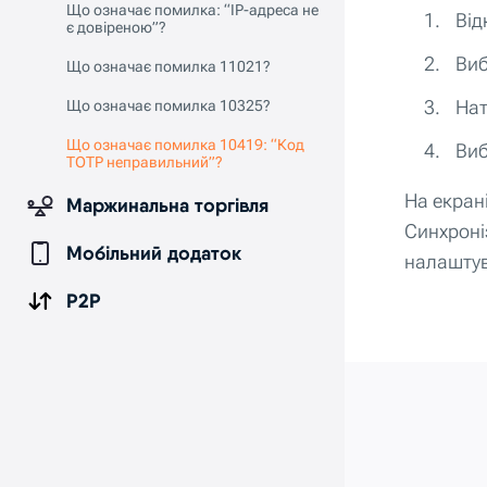
Що означає помилка: “IP-адреса не
Від
є довіреною”?
Виб
Що означає помилка 11021?
Нат
Що означає помилка 10325?
Що означає помилка 10419: “Код
Виб
TOTP неправильний”?
На екран
Маржинальна торгівля
Синхроніз
Мобільний додаток
налаштув
P2P