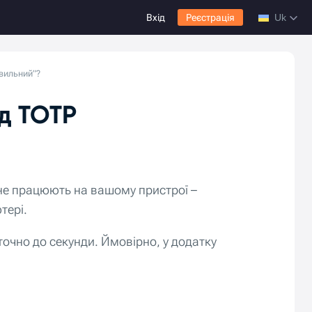
Вхід
Реєстрація
Uk
вильний”?
од TOTP
 не працюють на вашому пристрої –
тері.
точно до секунди. Ймовірно, у додатку