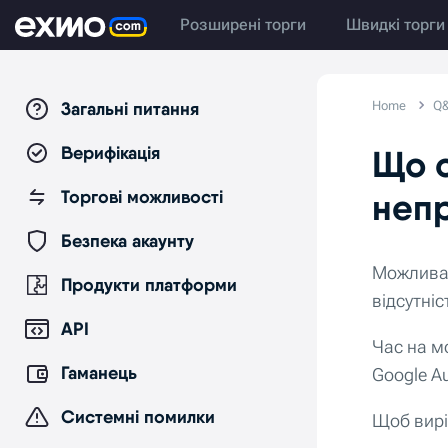
Розширені торги
Швидкі торги
Загальні питання
Home
Q
Верифікація
Що о
Торгові можливості
неп
Безпека акаунту
Можлива 
Продукти платформи
відсутніс
API
Час на м
Гаманець
Google Au
Системні помилки
Щоб вирі