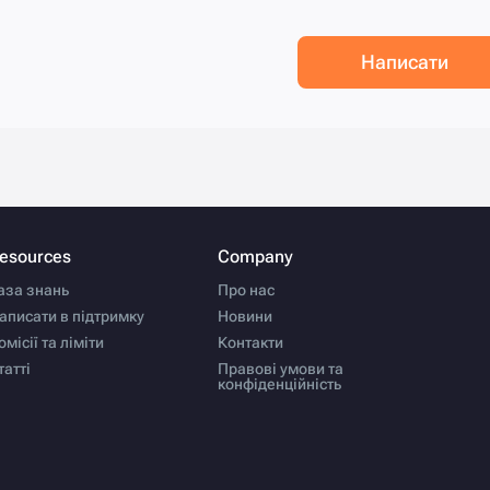
Написати
esources
Company
аза знань
Про нас
аписати в підтримку
Новини
омісії та ліміти
Контакти
татті
Правові умови та
конфіденційність