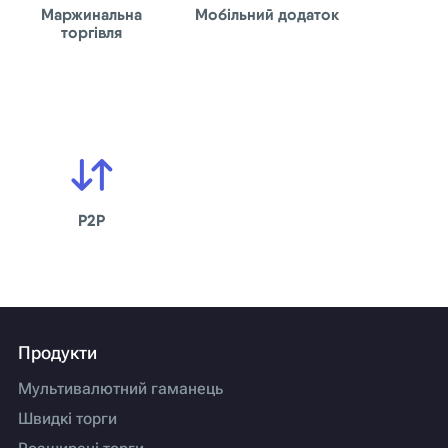
Маржинальна
Мобільний додаток
торгівля
P2P
Продукти
Мультивалютний гаманець
Швидкі торги