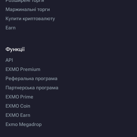
Розширені торги
Маржинальні торги
Купити криптовалюту
Earn
Функції
API
EXMO Premium
Реферальна програма
Партнерська програма
EXMO Prime
EXMO Coin
EXMO Earn
Exmo Megadrop