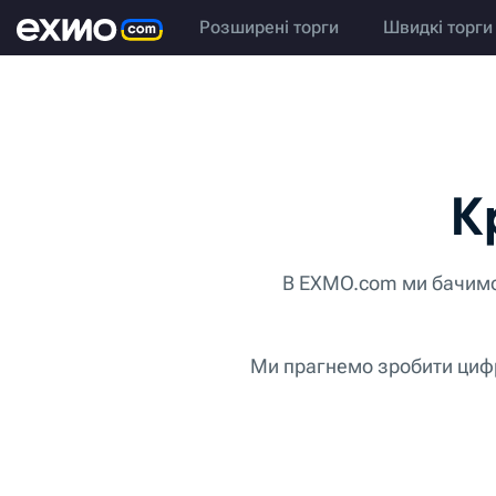
Розширені торги
Швидкі торги
К
В EXMO.com ми бачимо 
Ми прагнемо зробити цифро
Заснована у 2014 році,
широку міжнародну аудит