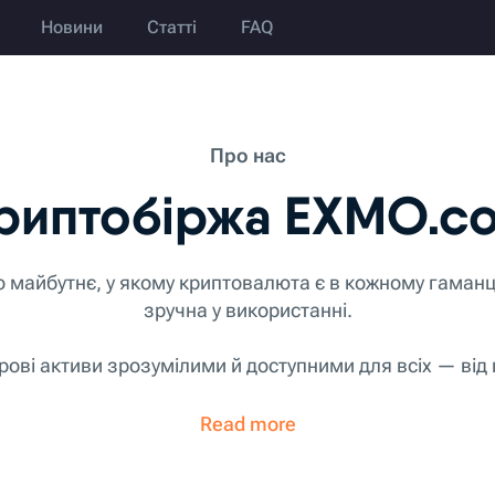
Новини
Статті
FAQ
Про нас
риптобіржа EXMO.c
майбутнє, у якому криптовалюта є в кожному гаманці
зручна у використанні.
ві активи зрозумілими й доступними для всіх — від 
трейдерів.
Read more
 EXMO.com є глобальною криптовалютною торговою пл
орію. Платформа підтримує активну торгову спільнот