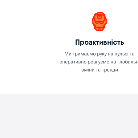
доступ до ри
EXMO.com входить до чис
різноманітний вибір то
кілька способів оплат
Проактивність
Окрім стандартних торг
Ми тримаємо руку на пульсі та
застосунку та програми
оперативно реагуємо на глобальн
п
зміни та тренди
Завдяки міжнародній ко
безпечного, ефективного 
всьому світі вп