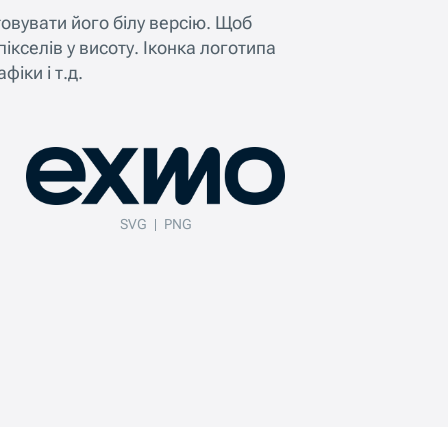
вувати його білу версію. Щоб
кселів у висоту. Іконка логотипа
іки і т.д.
SVG
PNG