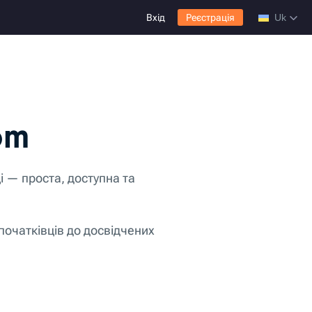
Вхід
Реєстрація
Uk
om
 — проста, доступна та
початківців до досвідчених
атформою, що обслуговує
у та забезпечує надійний