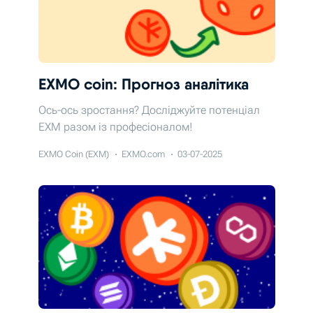
EXMO coin: Прогноз аналітика
Ось-ось зростання? Досліджуйте потенціал
EXM разом із професіоналом!
EXMO Coin (EXM)
EXMO.com
03-07-2025