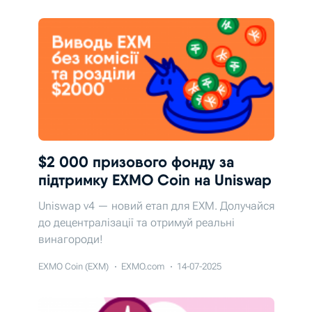
$2 000 призового фонду за
підтримку EXMO Coin на Uniswap
Uniswap v4 — новий етап для EXM. Долучайся
до децентралізації та отримуй реальні
винагороди!
EXMO Coin (EXM)
EXMO.com
14-07-2025