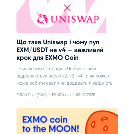
Що таке Uniswap і чому пул
EXM/USDT на v4 — важливий
крок для EXMO Coin
Пояснюємо як працює Uniswap, чим
відрізняються версії v2, v3 і v4 та як кожен
може робити свапи чи додавати ліквідність.
EXMO Coin (EXM)
EXMO.com
08-07-2025