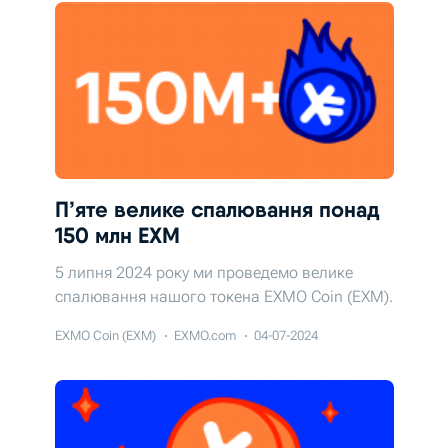
П’яте велике спалювання понад
150 млн EXM
5 липня 2024 року ми проведемо велике
спалювання нашого токена EXMO Coin (EXM).
EXMO Coin (EXM)
EXMO.com
04-07-2024