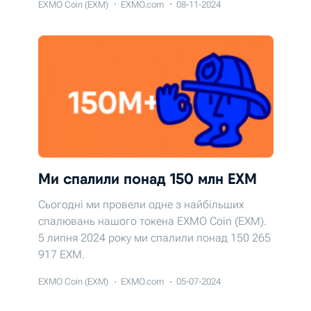
EXMO Coin (EXM)
EXMO.com
08-11-2024
Ми спалили понад 150 млн EXM
Сьогодні ми провели одне з найбільших
спалювань нашого токена EXMO Coin (EXM).
5 липня 2024 року ми спалили понад 150 265
917 EХМ.
EXMO Coin (EXM)
EXMO.com
05-07-2024