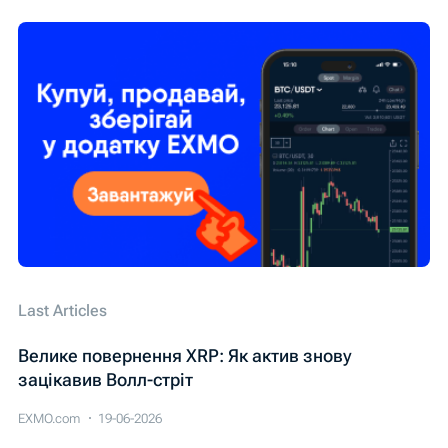
Last Articles
Велике повернення XRP: Як актив знову
зацікавив Волл-стріт
EXMO.com
19-06-2026