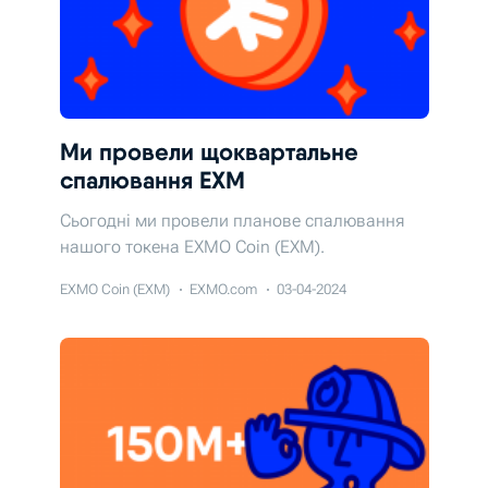
Ми провели щоквартальне
спалювання EXM
Сьогодні ми провели планове спалювання
нашого токена EXMO Coin (EXM).
EXMO Coin (EXM)
EXMO.com
03-04-2024