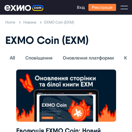
Вхід
Реєстрація
Home
Новини
EXMO Coin (EXM)
EXMO Coin (EXM)
All
Сповіщення
Оновлення платформи
Кон
Еволюція EXMO Coin: Новий