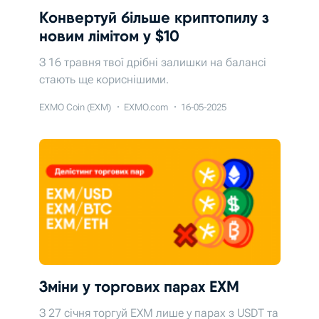
Конвертуй більше криптопилу з
новим лімітом у $10
З 16 травня твої дрібні залишки на балансі
стають ще кориснішими.
EXMO Coin (EXM)
EXMO.com
16-05-2025
Зміни у торгових парах EXM
З 27 січня торгуй EXM лише у парах з USDT та