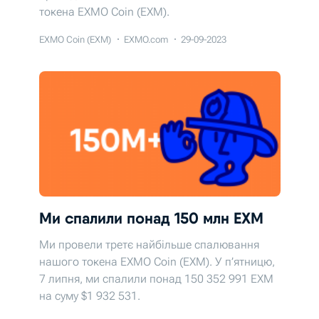
токена EXMO Coin (EXM).
EXMO Coin (EXM)
EXMO.com
29-09-2023
Ми спалили понад 150 млн EXM
Ми провели третє найбільше спалювання
нашого токена EXMO Coin (EXM). У п’ятницю,
7 липня, ми спалили понад 150 352 991 EХМ
на суму $1 932 531.