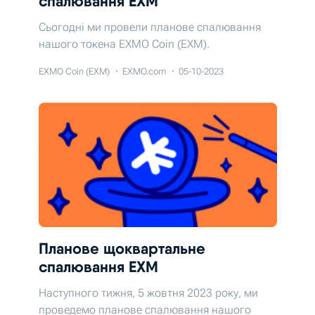
спалювання EXM
Сьогодні ми провели планове спалювання
нашого токена EXMO Coin (EXM).
EXMO Coin (EXM)
EXMO.com
05-10-2023
Планове щоквартальне
спалювання EXM
Наступного тижня, 5 жовтня 2023 року, ми
проведемо планове спалювання нашого