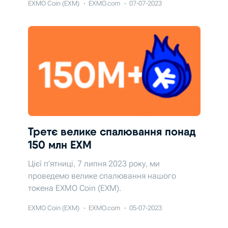
EXMO Coin (EXM)
EXMO.com
07-07-2023
Третє велике спалювання понад
150 млн EXM
Цієї п’ятниці, 7 липня 2023 року, ми
проведемо велике спалювання нашого
токена EXMO Coin (EXM).
EXMO Coin (EXM)
EXMO.com
05-07-2023