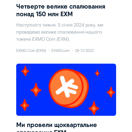
Четверте велике спалювання
понад 150 млн EXM
Наступного тижня, 5 січня 2024 року, ми
проведемо велике спалювання нашого
токена EXMO Coin (EXM).
EXMO Coin (EXM)
EXMO.com
28-12-2023
Ми провели щоквартальне