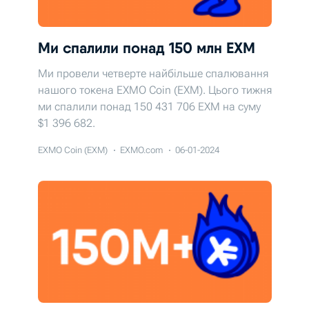
Ми спалили понад 150 млн EXM
Ми провели четверте найбільше спалювання
нашого токена EXMO Coin (EXM). Цього тижня
ми спалили понад 150 431 706 EХМ на суму
$1 396 682.
EXMO Coin (EXM)
EXMO.com
06-01-2024