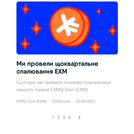
Ми провели щоквартальне
спалювання EXM
Сьогодні ми провели планове спалювання
нашого токена EXMO Coin (EXM).
EXMO Coin (EXM)
EXMO.com
03-04-2023
1
2
3
4