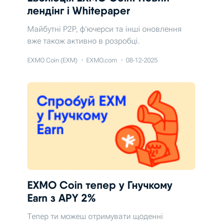
лендінг і Whitepaper
Майбутні P2P, ф’ючерси та інші оновлення
вже також активно в розробці.
EXMO Coin (EXM)
EXMO.com
08-12-2025
EXMO Coin тепер у Гнучкому
Earn з APY 2%
Тепер ти можеш отримувати щоденні