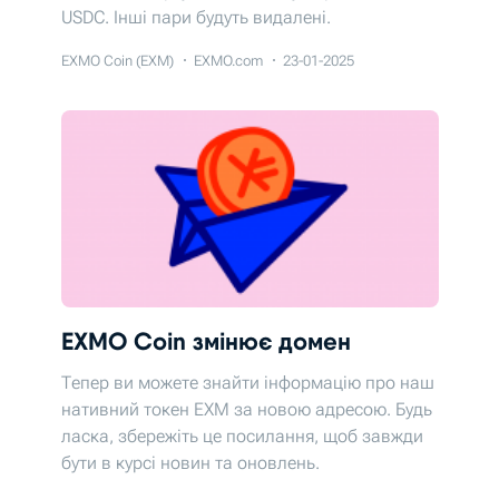
USDC. Інші пари будуть видалені.
EXMO Coin (EXM)
EXMO.com
23-01-2025
EXMO Coin змінює домен
Тепер ви можете знайти інформацію про наш
нативний токен EXM за новою адресою. Будь
ласка, збережіть це посилання, щоб завжди
бути в курсі новин та оновлень.