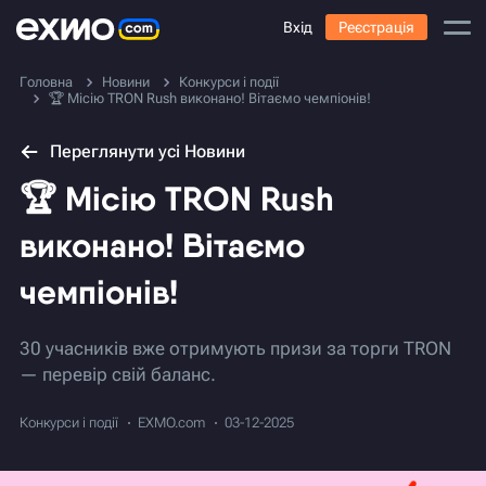
Вхід
Реєстрація
Головна
Новини
Конкурси і події
🏆 Місію TRON Rush виконано! Вітаємо чемпіонів!
Переглянути усі Новини
🏆 Місію TRON Rush
виконано! Вітаємо
чемпіонів!
30 учасників вже отримують призи за торги TRON
— перевір свій баланс.
Конкурси і події
EXMO.com
03-12-2025