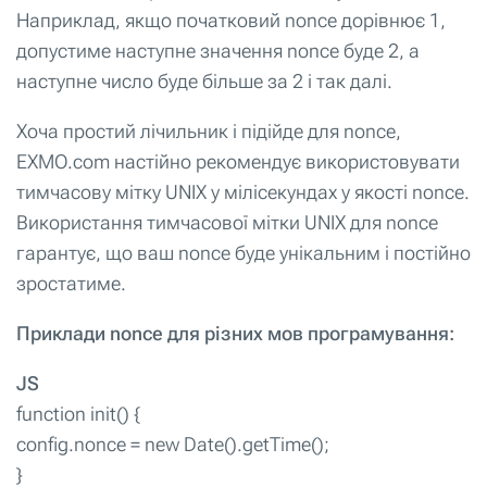
Наприклад, якщо початковий nonce дорівнює 1,
допустиме наступне значення nonce буде 2, а
наступне число буде більше за 2 і так далі.
Хоча простий лічильник і підійде для nonce,
EXMO.com настійно рекомендує використовувати
тимчасову мітку UNIX у мілісекундах у якості nonce.
Використання тимчасової мітки UNIX для nonce
гарантує, що ваш nonce буде унікальним і постійно
зростатиме.
Приклади nonce для різних мов програмування:
JS
function init() {
config.nonce = new Date().getTime();
}