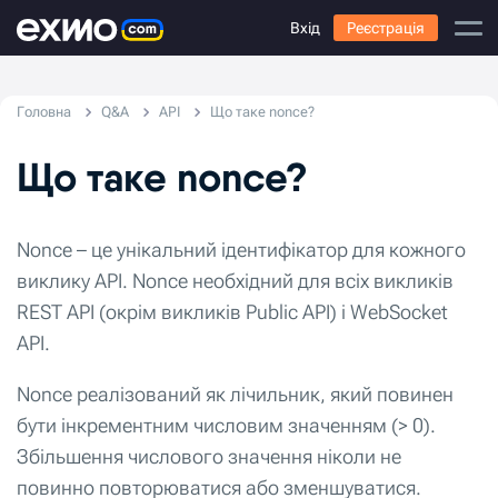
Вхід
Реєстрація
Головна
Q&A
API
Що таке nonce?
Що таке nonce?
Nonce – це унікальний ідентифікатор для кожного
виклику API. Nonce необхідний для всіх викликів
REST API (окрім викликів Public API) і WebSocket
API.
Nonce реалізований як лічильник, який повинен
бути інкрементним числовим значенням (> 0).
Збільшення числового значення ніколи не
повинно повторюватися або зменшуватися.