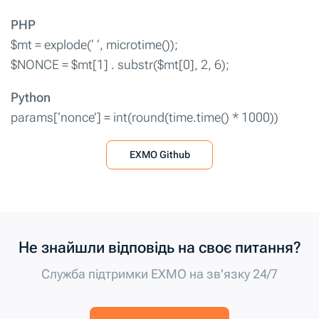
PHP
$mt = explode(‘ ‘, microtime());
$NONCE = $mt[1] . substr($mt[0], 2, 6);
Python
params[‘nonce’] = int(round(time.time() * 1000))
EXMO Github
Не знайшли відповідь на своє питання?
Служба підтримки EXMO на зв'язку 24/7