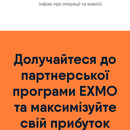
інфою про операції та комісії.
Долучайтеся до
партнерської
програми EXMO
та максимізуйте
свій прибуток