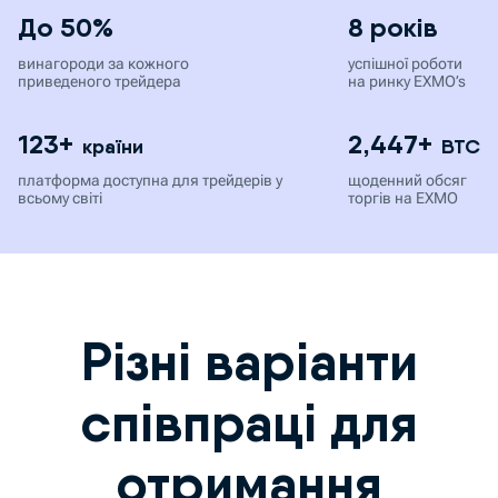
До 50%
8 років
винагороди за кожного
успішної роботи
приведеного трейдера
на ринку EXMO’s
123+
2,447+
країни
BTC
платформа доступна для трейдерів у
щоденний обсяг
всьому світі
торгів на EXMO
Різні варіанти
співпраці для
отримання