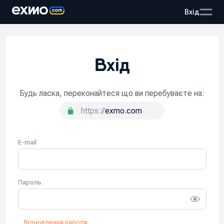
Вхід
Вхід
Будь ласка, переконайтеся що ви перебуваєте на:
https://
exmo.
com
E-mail
Пароль
Відновлення пароля