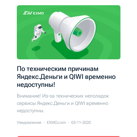
По техническим причинам
Яндекс.Деньги и QIWI временно
недоступны!
Внимание! Из-за технических неполадок
сервисы Яндекс.Деньги и QIWI временно
недоступны.
Уведомления
EXMO.com
03-11-2020