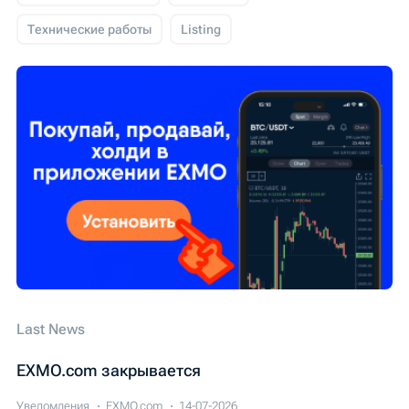
Технические работы
Listing
EXMO Крипто Новости
Обзор новостей
USD Coin (USDC)
Листинг
EXMO App
Торги
Мероприятия
Технічні роботи
Delisting
Безопасность
Giveaway
SEPA
EXMO Margin
Вывод
Cardano (ADA)
WIRE
Last News
EXMO.com закрывается
Уведомления
EXMO.com
14-07-2026