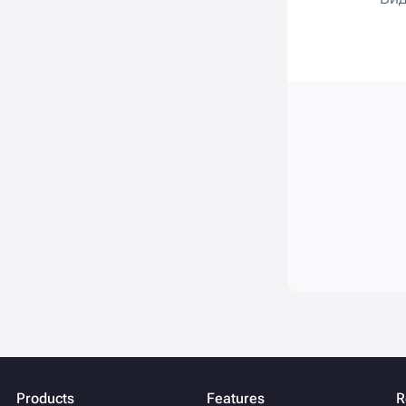
Products
Features
R