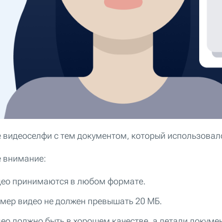
 видеоселфи с тем документом, который использовал
 внимание:
ео принимаются в любом формате.
мер видео не должен превышать 20 МБ.
ео должно быть в хорошем качестве, а детали докуме