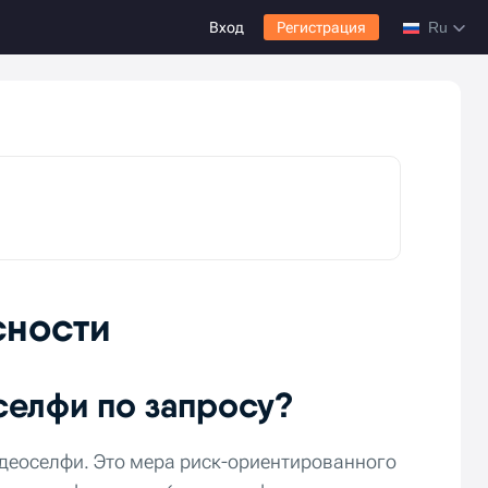
Вход
Регистрация
Ru
сности
селфи по запросу?
идеоселфи. Это мера риск-ориентированного