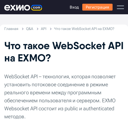
Вход
Регистрация
Главная
Q&A
API
Что такое WebSocket API на EXMO?
Что такое WebSocket API
на EXMO?
WebSocket API – технология, которая позволяет
установить потоковое соединение в режиме
реального времени между программным
обеспечением пользователя и сервером. EXMO
Websocket API состоит из public и authenticated
методов.