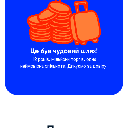
Це був чудовий шлях!
12 років, мільйони торгів, одна
неймовірна спільнота. Дякуємо за довіру!