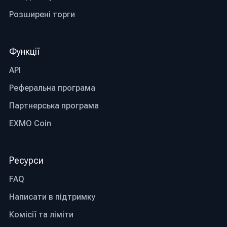
способів обходу блокувань, пов'язаних із
Розширені торги
регіональними обмеженнями.
Прозорість.
Найкращі біржі гарантують
Функції
повністю прозорі торгові операції. Вибирай
лише ті майданчики, де інформація про
API
комісії знаходиться у вільному доступі, а
Реферальна програма
також вжито необхідних заходів для
збереження активів.
Партнерська програма
EXMO Coin
Обмінник біткоїн: що ще
важливо врахувати при
виборі
Ресурси
FAQ
Існує кілька додаткових критеріїв, які
Написати в підтримку
допоможуть оцінити біткоін обмінник перед
Комісії та ліміти
реєстрацією.