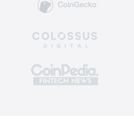
кількості монет дозволяє диверсифікувати
інвестиційний портфель для розподілу коштів
між різними активами.
Простота у використанні.
Зручний та
зрозумілий інтерфейс, у якому легко
зорієнтується навіть новачок – величезний
плюс на користь біржі. На таких платформах
ти без проблем можеш купувати та
продавати активи, швидко здійснювати
перекази, переглядати статистику
успішності своїх угод, а також дані про курси
крипти в режимі реального часу.
Комісії.
Кожна платформа для обміну
криптовалют має свій розмір комісій для
поповнень, виводів коштів та торгівельних
операцій. Перевагу варто віддати платформі