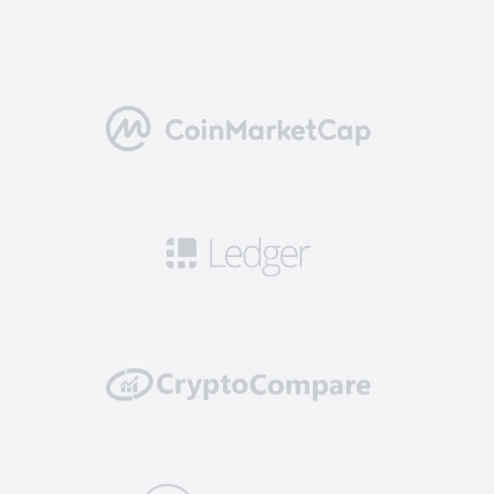
bitcoin біржа підходить тобі найкраще.
Вибираючи перевірений майданчик, ти можеш
розраховувати на найкращий торговий
досвід:
Надійність.
Кращі біржі мають гарну
репутацію та тривалий період безвідмовної
роботи. Їхня команда інвестує кошти в
потужну і масштабовану інфраструктуру, яка
може обробляти великі обсяги торгових
операцій без збоїв та простоїв. Наприклад,
платформа EXMO.com – регульована
криптобіржа, яка працює на ринку з 2014
року.
Доступні активи.
Топові біржі пропонують
користувачам великий вибір криптовалют для
торгів та холдингу. Підтримка великої