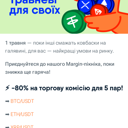
1 травня
— поки інші смажать ковбаски на
галявині, для вас — найкращі умови на ринку.
Приєднуйтеся до нашого Margin-пікніка, поки
знижка ще гаряча!
⚡️ -80% на торгову комісію для 5 пар!
➡︎
BTC/USDT
➡︎
ETH/USDT
➡︎
XRP/USDT