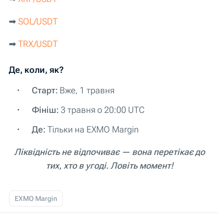
➡︎
SOL/USDT
➡︎
TRX/USDT
Де, коли, як?
Старт:
Вже, 1 травня
Фініш:
3 травня о 20:00 UTC
Де:
Тільки на EXMO Margin
Ліквідність не відпочиває — вона перетікає до
тих, хто в угоді. Ловіть момент!
EXMO Margin