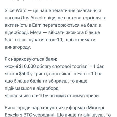
Slice Wars — це наше тематичне змагання з
нагоди Дня біткоїн-піци, де спотова торгівля та
активність в Earn перетворюються на бали в
лідерборді. Мета — зібрати якомога більше
балів і фінішувати в
топ-10
, щоб отримати
винагороду.
Як нараховуються бали:
▪️кожні
$10,000
обсягу спотової торгівлі =
1 бал
▪️кожні
$500
у крипті, застейкані в Earn =
1 бал
▪️що більше балів ти збираєш, то вище
підіймаєшся в лідерборді
▪️фінальний
топ-10
учасників отримує призи
Винагороди нараховуються у форматі
Містері
Боксів
з BTC усередині. Що вище ти фінішуєш, то