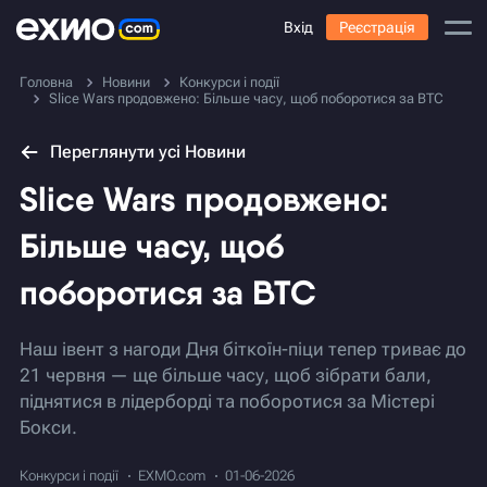
Вхід
Реєстрація
Головна
Новини
Конкурси і події
Slice Wars продовжено: Більше часу, щоб поборотися за BTC
Переглянути усі Новини
Slice Wars продовжено:
Більше часу, щоб
поборотися за BTC
Наш івент з нагоди Дня біткоїн-піци тепер триває до
21 червня — ще більше часу, щоб зібрати бали,
піднятися в лідерборді та поборотися за Містері
Бокси.
Конкурси і події
EXMO.com
01-06-2026