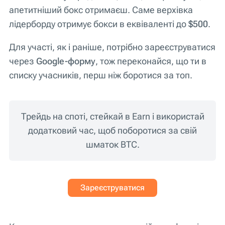
апетитніший бокс отримаєш. Саме верхівка
лідерборду отримує бокси в еквіваленті до
$500
.
Для участі, як і раніше, потрібно зареєструватися
через
Google-форму
, тож переконайся, що ти в
списку учасників, перш ніж боротися за топ.
Tрейдь на споті, стейкай в Earn і використай
додатковий час, щоб поборотися за свій
шматок BTC.
Зареєструватися