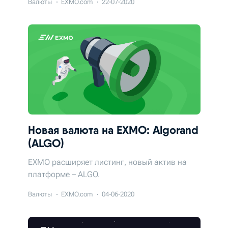
Валюты
EXMO.com
22-07-2020
Новая валюта на EXMO: Algorand
(ALGO)
EXMO расширяет листинг, новый актив на
платформе – ALGO.
Валюты
EXMO.com
04-06-2020