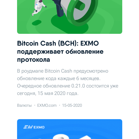
Bitcoin Cash (BCH): EXMO
поддерживает обновление
протокола
В роудмапе Bitcoin Cash предусмотрено
обновление кода каждые 6 месяцев.
Очередное обновление 0.21.0 состоится уже
сегодня, 15 мая 2020 года.
Валюты
EXMO.com
15-05-2020