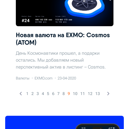
Новая валюта на EXMO: Cosmos
(ATOM)
День Космонавтики прошел, а подарки
остались. Мы добавляем новый
перспективный актив в листинг – Cosmos.
Валюты
EXMO.com
23-04-2020
1
2
3
4
5
6
7
8
9
10
11
12
13