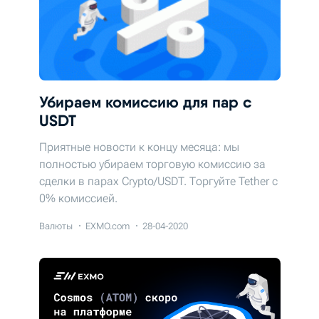
Убираем комиссию для пар с
USDT
Приятные новости к концу месяца: мы
полностью убираем торговую комиссию за
сделки в парах Crypto/USDT. Торгуйте Tether c
0% комиссией.
Валюты
EXMO.com
28-04-2020