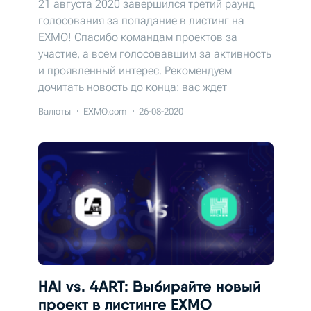
21 августа 2020 завершился третий раунд
голосования за попадание в листинг на
EXMO! Спасибо командам проектов за
участие, а всем голосовавшим за активность
и проявленный интерес. Рекомендуем
дочитать новость до конца: вас ждет
прекрасный сюрприз.
Валюты
EXMO.com
26-08-2020
HAI vs. 4ART: Выбирайте новый
проект в листинге EXMO