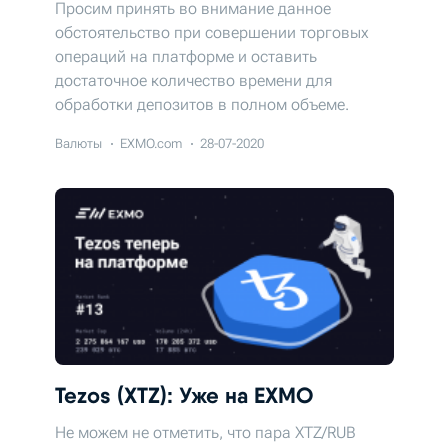
Просим принять во внимание данное
обстоятельство при совершении торговых
операций на платформе и оставить
достаточное количество времени для
обработки депозитов в полном объеме.
Валюты
EXMO.com
28-07-2020
Tezos (XTZ): Уже на EXMO
Не можем не отметить, что пара XTZ/RUB