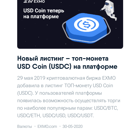
Новый листинг – топ-монета
USD Coin (USDC) на платформе
29 мая 2019 криптовалютная биржа EXMO
добавила в листинг ТОП-монету USD Coin
(USDC). У пользователей платформы
появилась возможность осуществлять торги
по наиболее популярным парам: USDC/BTC,
USDC/ETH, USDC/USD, USDC/USDT.
Валюты
EXMO.com
30-05-2020