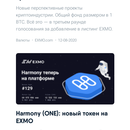
Новые перспективные проекты
криптоиндустрии. Общий фонд размером в 1
BTC. Всё это — в третьем раунде
голосования за добавление в листинг EXMO.
Валюты
EXMO.com
12-08-2020
Harmony (ONE): новый токен на
EXMO