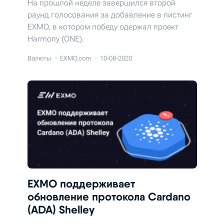
На прошлой неделе завершился второй
раунд голосования за добавление в листинг
EXMO, в котором победу одержал проект
Harmony (ONE).
Валюты
EXMO.com
10-08-2020
EXMO поддерживает
обновление протокола Cardano
(ADA) Shelley