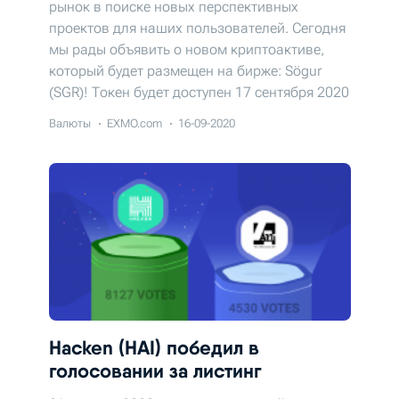
рынок в поиске новых перспективных
проектов для наших пользователей. Сегодня
мы рады объявить о новом криптоактиве,
который будет размещен на бирже: Sögur
(SGR)! Токен будет доступен 17 сентября 2020
года. Не пропустите!
Валюты
EXMO.com
16-09-2020
Hacken (HAI) победил в
голосовании за листинг