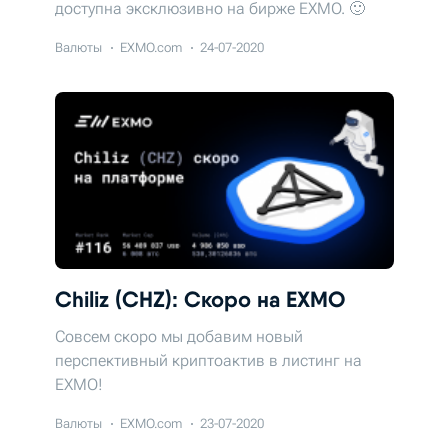
доступна эксклюзивно на бирже EXMO. 🙂
Валюты
EXMO.com
24-07-2020
Chiliz (CHZ): Скоро на EXMO
Совсем скоро мы добавим новый
перспективный криптоактив в листинг на
EXMO!
Валюты
EXMO.com
23-07-2020