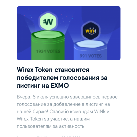
Wirex Token становится
победителем голосования за
листинг на EXMO
Вчера, 6 июля успешно завершилось первое
голосование за добавление в листинг на
нашей бирже! Спасибо командам WINk и
Wirex Token за участие, а нашим
пользователям за активность.