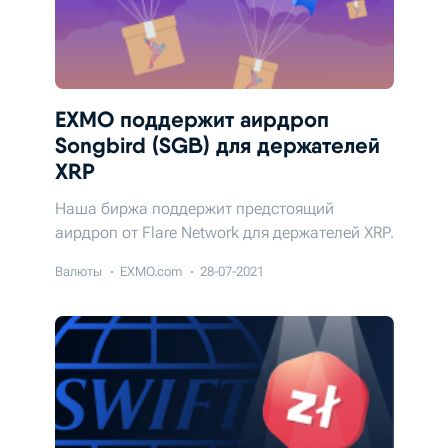
EXMO поддержит аирдроп
Songbird (SGB) для держателей
XRP
Наша биржа поддержит предстоящий
аирдроп от Flare Network для держателей XRP.
Валюты
EXMO.com
28-07-2021