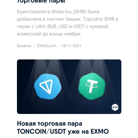
торговые пары
Криптовалюта Shiba Inu (SHIB) была
добавлена в листинг биржи. Торгуйте SHIB в
парах с UAH, RUB, USD и USDT с нулевой
комиссией до конца ноября.
Валюты
EXMO.com
18-11-2021
Новая торговая пара
TONCOIN/USDT уже на EXMO