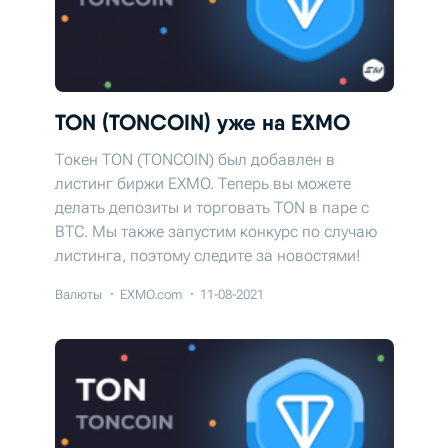
TON (TONCOIN) уже на EXMO
Токен TON (TONCOIN) был добавлен в
листинг биржи EXMO. Теперь вы можете
делать депозиты и торговать TON в паре с
BTC. Мы также запустим конкурс по случаю
листинга, поэтому следите за новостями!
Валюты
EXMO.com
11-08-2021