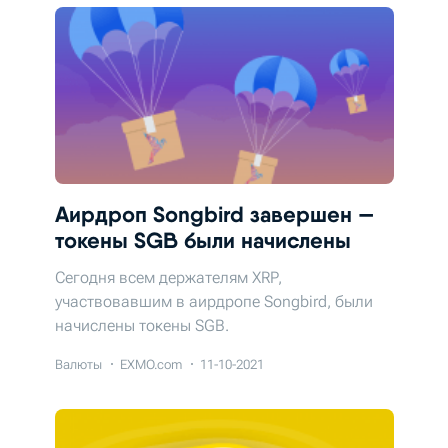
Аирдроп Songbird завершен —
токены SGB были начислены
Сегодня всем держателям XRP,
участвовавшим в аирдропе Songbird, были
начислены токены SGB.
Валюты
EXMO.com
11-10-2021