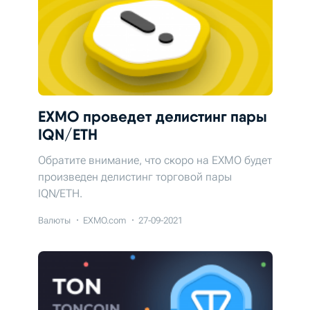
EXMO проведет делистинг пары
IQN/ETH
Обратите внимание, что скоро на EXMO будет
произведен делистинг торговой пары
IQN/ETH.
Валюты
EXMO.com
27-09-2021