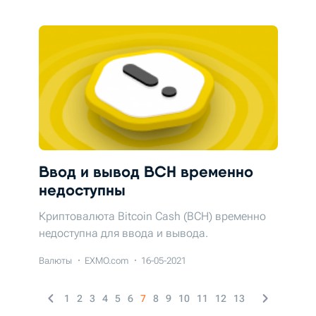
Ввод и вывод BCH временно
недоступны
Криптовалюта Bitcoin Cash (BCH) временно
недоступна для ввода и вывода.
Валюты
EXMO.com
16-05-2021
1
2
3
4
5
6
7
8
9
10
11
12
13