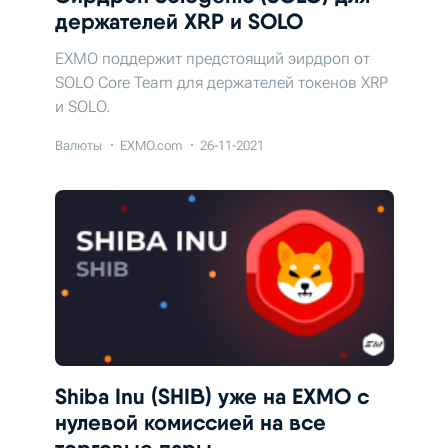
держателей XRP и SOLO
EXMO поддержит предстоящий эирдроп от
SOLO Core Team для держателей токенов XRP
и SOLO.
Валюты
EXMO.com
26-11-2021
Shiba Inu (SHIB) уже на EXMO с
нулевой комиссией на все