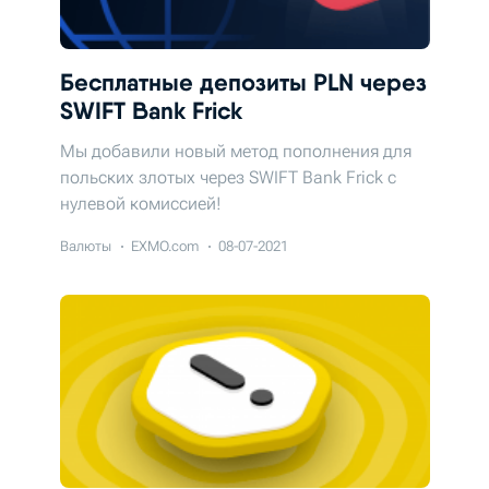
Бесплатные депозиты PLN через
SWIFT Bank Frick
Мы добавили новый метод пополнения для
польских злотых через SWIFT Bank Frick c
нулевой комиссией!
Валюты
EXMO.com
08-07-2021