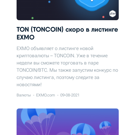
TON (TONCOIN) скоро в листинге
EXMO
EXMO объявляет о листинге новой
криптовалюты – TONCOIN. Уже в течение
недели вы сможете торговать в паре
TONCOIN/BTC. Мы также запустим конкурс по
случаю листинга, поэтому следите за
новостями!
Валюты
EXMO.com
09-08-2021