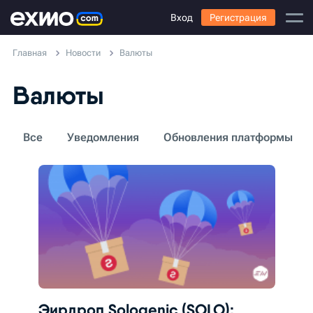
Вход
Регистрация
Главная
Новости
Валюты
Валюты
Все
Уведомления
Обновления платформы
Эирдроп Sologenic (SOLO):