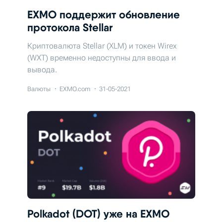
EXMO поддержит обновление
протокола Stellar
Криптовалюта Stellar (XLM) и токен Wirex
(WXT) временно недоступны для ввода и
вывода.
Валюты
EXMO.com
31-05-2021
Polkadot (DOT) уже на EXMO