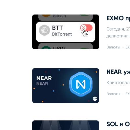
EXMO пр
Сегодня, 2
делистинг 
Валюты
EX
NEAR у
Криптовал
Валюты
EX
SOL и 