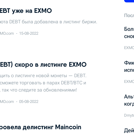
EBT уже на EXMO
Пос
юта DEBT была добавлена в листинг биржи.
Бол
MO.com
15-08-2022
сно
EXMO
Фик
EBT) скоро в листинге EXMO
исп
щить о листинге новой монеты — DEBT.
EXMO
сможете торговать в парах DEBT/BTC и
 так что следите за обновлениями!
Аль
MO.com
05-08-2022
ког
Dmyt
овелa делистинг Maincoin
Дей