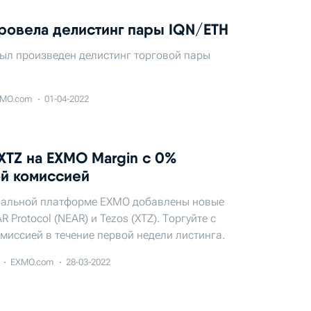
ровела делистинг пары IQN/ETH
ыл произведен делистинг торговой пары
MO.com
01-04-2022
XTZ на EXMO Margin с 0%
ой комиссией
альной платформе EXMO добавлены новые
R Protocol (NEAR) и Tezos (XTZ). Торгуйте с
миссией в течение первой недели листинга.
EXMO.com
28-03-2022