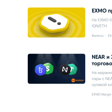
EXMO п
На EXMO б
IQN/ETH.
Валюты
EX
NEAR и 
торгов
На маржин
пары с NEA
нулевой ко
EXMO Margin