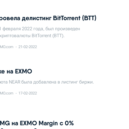
овелa делистинг BitTorrent (BTT)
1 февраля 2022 года, был произведен
криптовалюты BitTorrent (BTT).
MO.com
21-02-2022
же на EXMO
юта NEAR была добавлена в листинг биржи.
MO.com
17-02-2022
OMG на EXMO Margin с 0%