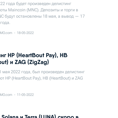
22 года будет произведен делистинг
ты Maincoin (MNC). Депозиты и торги в
C будут остановлены 18 мая, а вывод — 17
года.
MO.com
18-05-2022
нг HP (HeartBout Pay), HB
out) и ZAG (ZigZag)
1 мая 2022 года, был произведен делистинг
т HP (HeartBout Pay), HB (HeartBout) и ZAG
MO.com
11-05-2022
 Solana и Terra (LUNA) скоро в