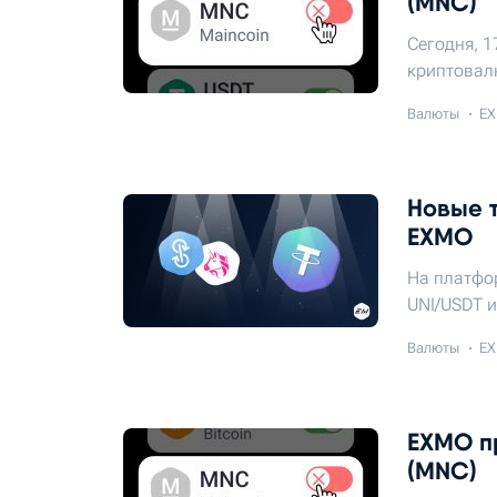
(MNC)
Сегодня, 1
криптовал
Валюты
EX
Новые т
EXMO
На платфо
UNI/USDT и
Валюты
EX
EXMO пр
(MNC)