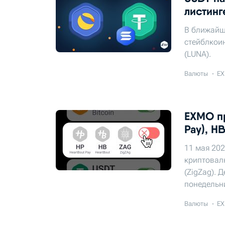
листин
В ближайш
стейблкоин
(LUNA).
Валюты
EX
EXMO пр
Pay), H
11 мая 202
криптовалю
(ZigZag). 
понедельни
Валюты
EX