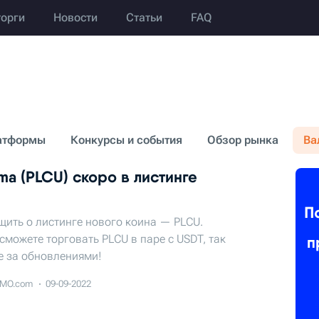
торги
Новости
Статьи
FAQ
атформы
Конкурсы и события
Обзор рынка
Ва
ima (PLCU) скоро в листинге
щить о листинге нового коина — PLCU.
сможете торговать PLCU в паре с USDT, так
е за обновлениями!
MO.com
09-09-2022