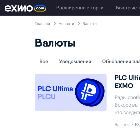
Расширенные торги
Быстрые 
Главная
Новости
Валюты
Валюты
Все
Уведомления
Обновления пл
PLC Ult
EXMO
Рады сооб
Вскоре вы 
что следит
Валюты
EX