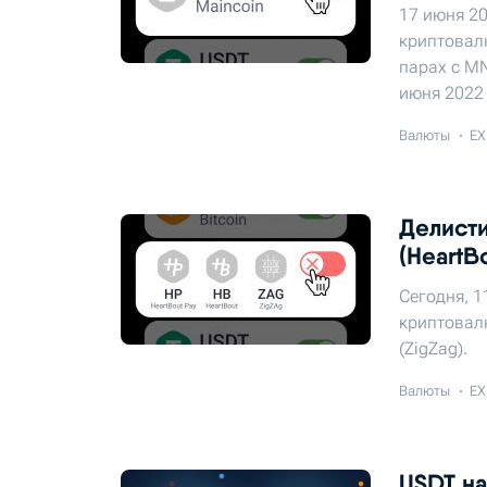
17 июня 20
криптовалю
парах с MN
июня 2022 
Валюты
EX
Делисти
(HeartB
Сегодня, 1
криптовалю
(ZigZag).
Валюты
EX
USDT на