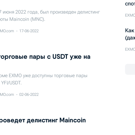
спо
7 июня 2022 года, был произведен делистинг
EXMO
юты Maincoin (MNC).
Как
MO.com
17-06-2022
(да
EXMO
орговые пары с USDT уже на
рме EXMO уже доступны торговые пары
 YFI/USDT.
MO.com
02-06-2022
оведет делистинг Maincoin