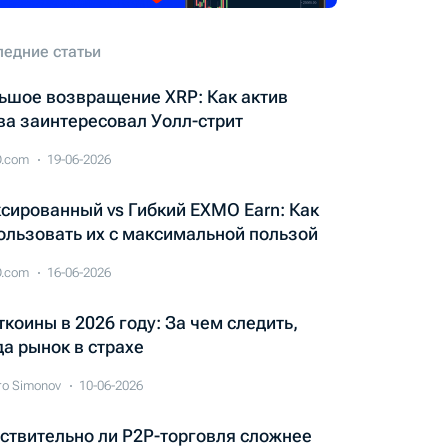
ледние статьи
ьшое возвращение XRP: Как актив
ва заинтересовал Уолл-стрит
.com
19-06-2026
сированный vs Гибкий EXMO Earn: Как
ользовать их с максимальной пользой
.com
16-06-2026
ткоины в 2026 году: За чем следить,
да рынок в страхе
ro Simonov
10-06-2026
ствительно ли P2P-торговля сложнее