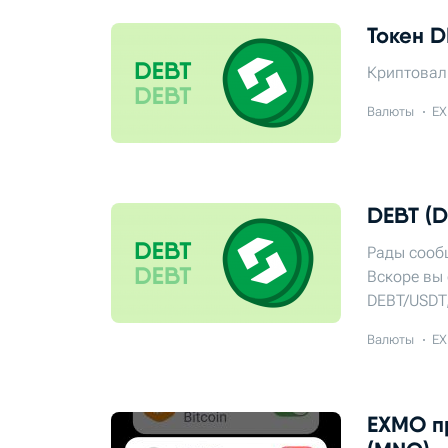
Токен D
Криптовал
Валюты
EX
DEBT (D
Рады сооб
Вскоре вы 
DEBT/USDT,
Валюты
EX
EXMO пр