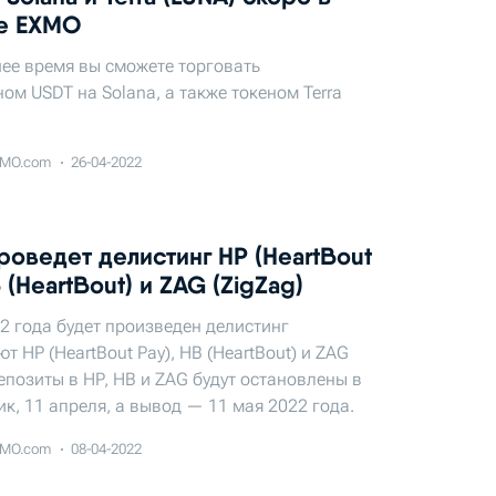
ге EXMO
ее время вы сможете торговать
ом USDT на Solana, а также токеном Terra
MO.com
26-04-2022
оведет делистинг HP (HeartBout
B (HeartBout) и ZAG (ZigZag)
2 года будет произведен делистинг
т HP (HeartBout Pay), HB (HeartBout) и ZAG
Депозиты в HP, HB и ZAG будут остановлены в
к, 11 апреля, а вывод — 11 мая 2022 года.
MO.com
08-04-2022