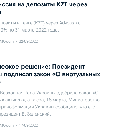
ссия на депозиты KZT через
h
позиты в тенге (KZT) через Advcash с
0% по 31 марта 2022 года.
MO.com
22-03-2022
ческое решение: Президент
 подписал закон «О виртуальных
»
 Верховная Рада Украины одобрила закон «О
х активах», а вчера, 16 марта, Министерство
трансформации Украины сообщило, что его
резидент В. Зеленский.
MO.com
17-03-2022