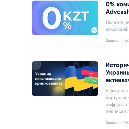
0% коми
Advcas
Делайте де
комиссией 
Валюты
EX
Истори
Украины
активах
В феврале
виртуальны
цифровой 
подписал п
Валюты
EX