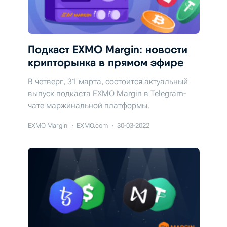
Подкаст EXMO Margin: новости
крипторынка в прямом эфире
В четверг, 31 марта, состоится актуальный
выпуск подкаста EXMO Margin в Telegram-
чате маржинальной платформы.
EXMO Margin
EXMO.com
30-03-2022