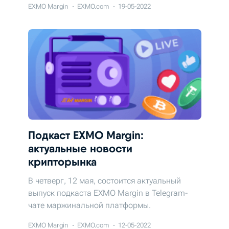
EXMO Margin
EXMO.com
19-05-2022
Подкаст EXMO Margin:
актуальные новости
крипторынка
В четверг, 12 мая, состоится актуальный
выпуск подкаста EXMO Margin в Telegram-
чате маржинальной платформы.
EXMO Margin
EXMO.com
12-05-2022