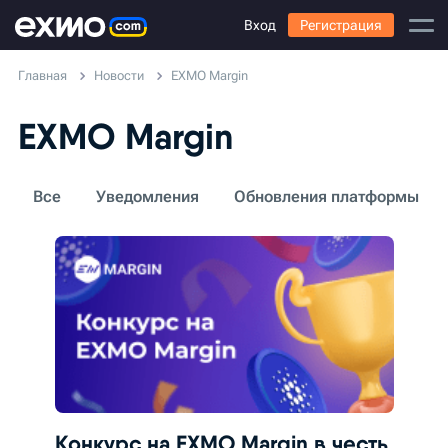
Вход
Регистрация
Главная
Новости
EXMO Margin
EXMO Margin
Все
Уведомления
Обновления платформы
Конкурс на EXMO Margin в честь