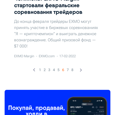
стартовали февральские
соревнования трейдеров
До конца февраля трейдеры EXMO могут
принять участие в биржевых соревнованиях
“Я — крипточемпион” и выиграть денежное
вознаграждение. Общий призовой фонд —
$7 000!
EXMO Margin
EXMO.com
17-02-2022
1
2
3
4
5
6
7
8