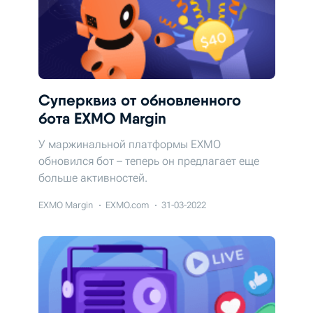
Суперквиз от обновленного
бота EXMO Margin
У маржинальной платформы EXMO
обновился бот – теперь он предлагает еще
больше активностей.
EXMO Margin
EXMO.com
31-03-2022